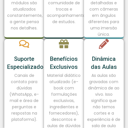
módulos são
comunidade de
detalhadas e
atualizados
trocas e
com câmeras
constantemente,
acompanhamento
em ângulos
a gente pensa
de estudos.
diferentes para
nos detalhes.
uma imersão
única.
Suporte
Benefícios
Dinâmica
Especializado
Exclusivos
das Aulas
Canais de
Material didático
As aulas são
contato para
atualizado (e-
gravadas com
dúvidas
book com
dinâmica de ao
(WhatsApp, e-
formulações
vivo. Isso
mail e área de
exclusivas,
significa que
perguntas e
ingredientes e
não temos
respostas na
fornecedores),
cortes e a
plataforma).
descontos e
experiência é de
aulas de dúvidas
sala de aula