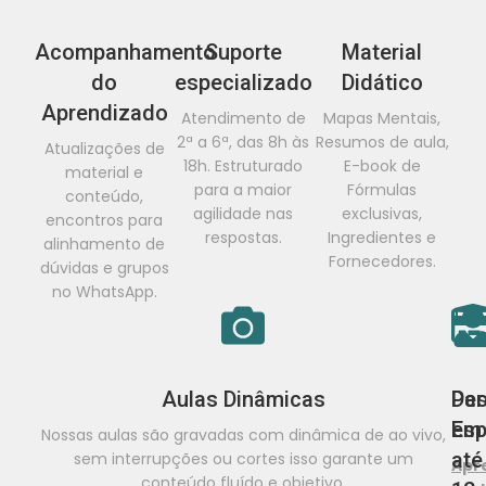
Acompanhamento
Suporte
Material
do
especializado
Didático
Aprendizado
Atendimento de
Mapas Mentais,
2ª a 6ª, das 8h às
Resumos de aula,
Atualizações de
18h. Estruturado
E-book de
material e
para a maior
Fórmulas
conteúdo,
agilidade nas
exclusivas,
encontros para
respostas.
Ingredientes e
alinhamento de
Fornecedores.
dúvidas e grupos
no WhatsApp.
Aulas Dinâmicas
De
Par
Esp
em
Nossas aulas são gravadas com dinâmica de ao vivo,
até
sem interrupções ou cortes isso garante um
Apr
conteúdo fluído e objetivo.